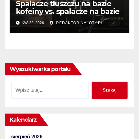
Spalacze tłuszczu na bazie
kofeiny vs. spalacze na bazie
termogeników – który typ
KW. 22, 2026
REDAKTOR NALOTY.PL
wybrać?
Wyszukiwarka portalu
Szukaj
Szukaj
Kalendarz
sierpień 2026