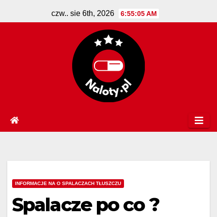
Skip
czw.. sie 6th, 2026
6:55:06 AM
to
content
INFORMACJE NA O SPALACZACH TŁUSZCZU
Spalacze po co ?