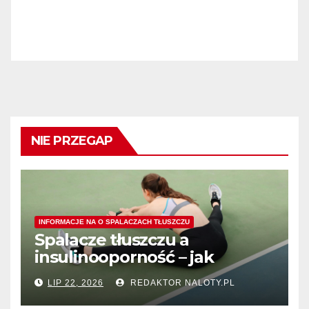
NIE PRZEGAP
INFORMACJE NA O SPALACZACH TŁUSZCZU
Spalacze tłuszczu a
insulinooporność – jak
wspomagają procesy
LIP 22, 2026
REDAKTOR NALOTY.PL
spalania tłuszczu?