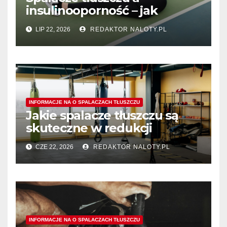
insulinooporność – jak
wspomagają procesy
LIP 22, 2026
REDAKTOR NALOTY.PL
spalania tłuszczu?
INFORMACJE NA O SPALACZACH TŁUSZCZU
Jakie spalacze tłuszczu są
skuteczne w redukcji
tłuszczu z okolic ud?
CZE 22, 2026
REDAKTOR NALOTY.PL
INFORMACJE NA O SPALACZACH TŁUSZCZU