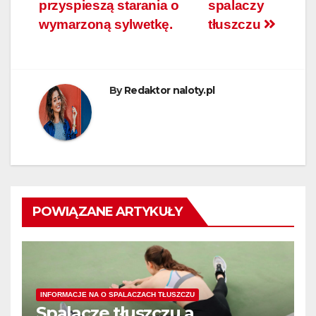
przyspieszą starania o
spalaczy
wpisu
wymarzoną sylwetkę.
tłuszczu
By
Redaktor naloty.pl
POWIĄZANE ARTYKUŁY
INFORMACJE NA O SPALACZACH TŁUSZCZU
Spalacze tłuszczu a