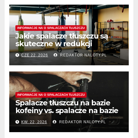
INFORMACJE NA O SPALACZACH TŁUSZCZU
Jakie spalacze tłuszczu są
skuteczne w redukcji
tłuszczu z okolic ud?
CZE 22, 2026
REDAKTOR NALOTY.PL
INFORMACJE NA O SPALACZACH TŁUSZCZU
Spalacze tłuszczu na bazie
kofeiny vs. spalacze na bazie
termogeników – który typ
KW. 22, 2026
REDAKTOR NALOTY.PL
wybrać?