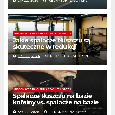
LIP 22, 2026
REDAKTOR NALOTY.PL
spalania tłuszczu?
INFORMACJE NA O SPALACZACH TŁUSZCZU
Jakie spalacze tłuszczu są
skuteczne w redukcji
tłuszczu z okolic ud?
CZE 22, 2026
REDAKTOR NALOTY.PL
INFORMACJE NA O SPALACZACH TŁUSZCZU
Spalacze tłuszczu na bazie
kofeiny vs. spalacze na bazie
termogeników – który typ
KW. 22, 2026
REDAKTOR NALOTY.PL