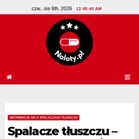
Skip
czw.. sie 6th, 2026
12:45:41 AM
to
content
INFORMACJE NA O SPALACZACH TŁUSZCZU
Spalacze tłuszczu –