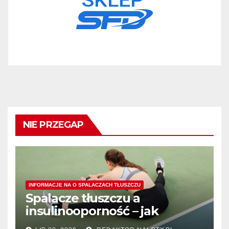
NIE PRZEGAP
INFORMACJE NA O SPALACZACH TŁUSZCZU
Spalacze tłuszczu a
insulinooporność – jak
wspomagają procesy