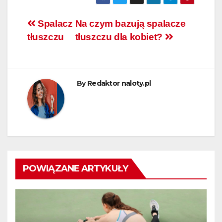
Nawigacja
Spalacz
Na czym bazują spalacze
tłuszczu
tłuszczu dla kobiet?
wpisu
By
Redaktor naloty.pl
POWIĄZANE ARTYKUŁY