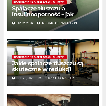
INFORMACJE NA O SPALACZACH TŁUSZCZU
Spalacze tłuszczu a
insulinooporność – jak
wspomagają procesy
LIP 22, 2026
REDAKTOR NALOTY.PL
spalania tłuszczu?
INFORMACJE NA O SPALACZACH TŁUSZCZU
Jakie spalacze tłuszczu są
skuteczne w redukcji
tłuszczu z okolic ud?
CZE 22, 2026
REDAKTOR NALOTY.PL