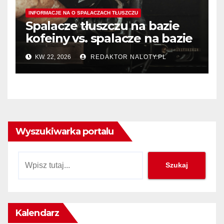
INFORMACJE NA O SPALACZACH TŁUSZCZU
Spalacze tłuszczu na bazie
kofeiny vs. spalacze na bazie
termogeników – który typ
KW. 22, 2026
REDAKTOR NALOTY.PL
wybrać?
Wyszukiwarka portalu
Szukaj
Szukaj
Kalendarz