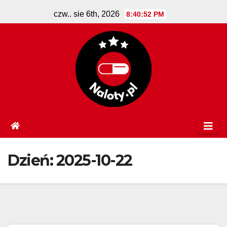
Skip
czw.. sie 6th, 2026
8:40:52 PM
to
content
Dzień:
2025-10-22