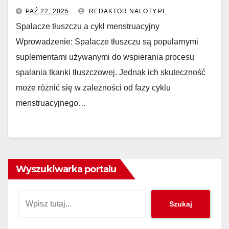
skuteczność w różnych fazach
PAŹ 22, 2025
REDAKTOR NALOTY.PL
cyklu?
Spalacze tłuszczu a cykl menstruacyjny
Wprowadzenie: Spalacze tłuszczu są popularnymi
suplementami używanymi do wspierania procesu
spalania tkanki tłuszczowej. Jednak ich skuteczność
może różnić się w zależności od fazy cyklu
menstruacyjnego…
Wyszukiwarka portalu
Szukaj
Szukaj