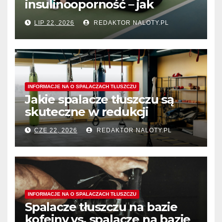
insulinooporność – jak
wspomagają procesy
LIP 22, 2026
REDAKTOR NALOTY.PL
spalania tłuszczu?
INFORMACJE NA O SPALACZACH TŁUSZCZU
Jakie spalacze tłuszczu są
skuteczne w redukcji
tłuszczu z okolic ud?
CZE 22, 2026
REDAKTOR NALOTY.PL
INFORMACJE NA O SPALACZACH TŁUSZCZU
Spalacze tłuszczu na bazie
kofeiny vs. spalacze na bazie