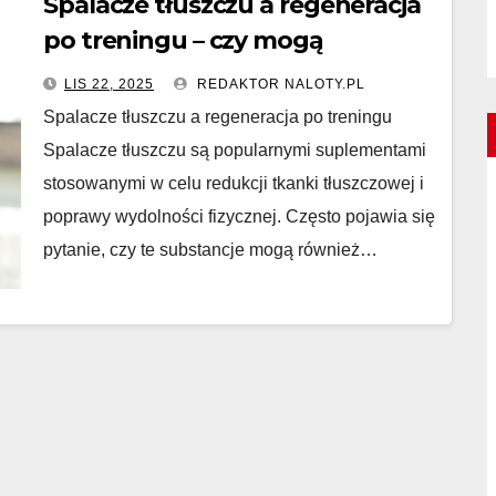
Spalacze tłuszczu a regeneracja
po treningu – czy mogą
wspomagać odbudowę mięśni?
LIS 22, 2025
REDAKTOR NALOTY.PL
Spalacze tłuszczu a regeneracja po treningu
Spalacze tłuszczu są popularnymi suplementami
stosowanymi w celu redukcji tkanki tłuszczowej i
poprawy wydolności fizycznej. Często pojawia się
pytanie, czy te substancje mogą również…