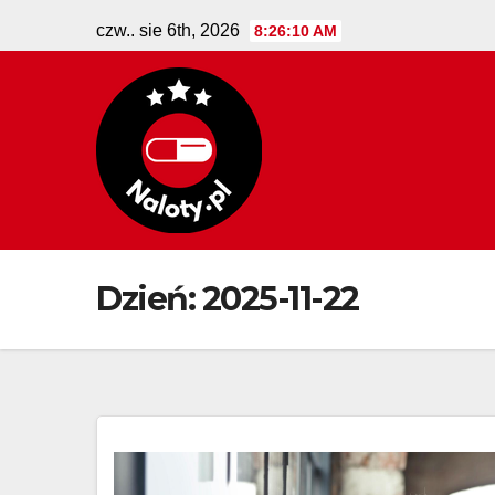
Skip
czw.. sie 6th, 2026
8:26:10 AM
to
content
Dzień:
2025-11-22