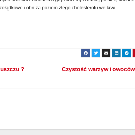
i żołądkowe i obniża poziom złego cholesterolu we krwi.
łuszczu ?
Czystość warzyw i owocó