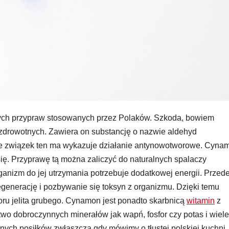
nych przypraw stosowanych przez Polaków. Szkoda, bowiem
drowotnych. Zawiera on substancję o nazwie aldehyd
 związek ten ma wykazuje działanie antynowotworowe. Cyna
ię. Przyprawę tą można zaliczyć do naturalnych spalaczy
rganizm do jej utrzymania potrzebuje dodatkowej energii. Przed
enerację i pozbywanie się toksyn z organizmu. Dzięki temu
oru jelita grubego. Cynamon jest ponadto skarbnicą
witamin
z
two dobroczynnych minerałów jak wapń, fosfor czy potas i wiele
nych posiłków zwłaszcza gdy mówimy o tłustej polskiej kuchni.