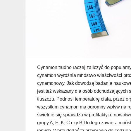
Cynamon trudno raczej zaliczyć do popular
cynamon wyróżnia mnóstwo właściwości proz
cynamonowy. Jak dowodzą badania naukowe
jest też wskazany dla osób odchudzających s
tłuszczu. Podnosi temperaturę ciała, przez o
wszystkim cynamon ma ogromny wpływ na reg
świetnie się sprawdza w profilaktyce nowotw
grupy A, E, K, C czy B Do tego zawiera mnós
innych. Warto dodać ta przyprawę do codzien