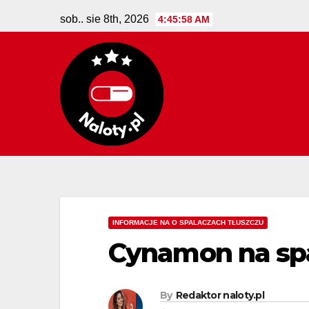
Skip
sob.. sie 8th, 2026
4:45:59 AM
to
content
INFORMACJE NA O SPALACZACH TŁUSZCZU
Cynamon na spa
By
Redaktor naloty.pl