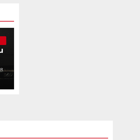
u
OR
ć?