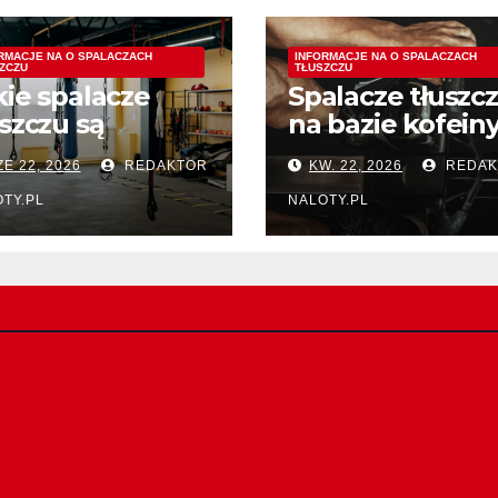
RMACJE NA O SPALACZACH
INFORMACJE NA O SPALACZACH
ZCZU
TŁUSZCZU
kie spalacze
Spalacze tłuszc
uszczu są
na bazie kofein
uteczne w
vs. spalacze na
E 22, 2026
REDAKTOR
KW. 22, 2026
REDAK
dukcji tłuszczu z
bazie
olic ud?
termogeników 
TY.PL
NALOTY.PL
który typ wybra