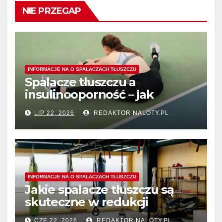
NIE PRZEGAP
INFORMACJE NA O SPALACZACH TŁUSZCZU
Spalacze tłuszczu a
insulinooporność – jak
wspomagają procesy
LIP 22, 2026
REDAKTOR NALOTY.PL
spalania tłuszczu?
INFORMACJE NA O SPALACZACH TŁUSZCZU
Jakie spalacze tłuszczu są
skuteczne w redukcji
tłuszczu z okolic ud?
CZE 22, 2026
REDAKTOR NALOTY.PL