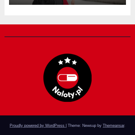
Proudly powered by WordPress
|
Theme: Newsup by
Themeansar
.