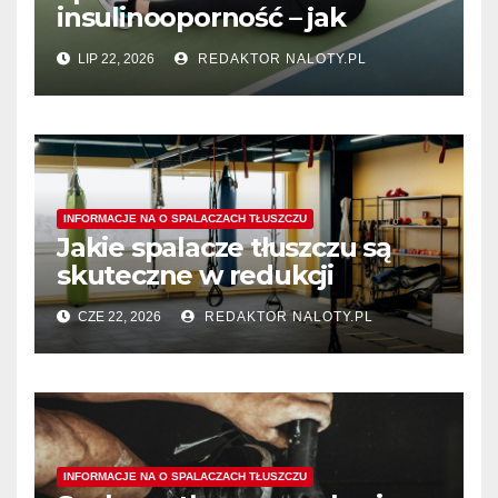
insulinooporność – jak
wspomagają procesy
LIP 22, 2026
REDAKTOR NALOTY.PL
spalania tłuszczu?
INFORMACJE NA O SPALACZACH TŁUSZCZU
Jakie spalacze tłuszczu są
skuteczne w redukcji
tłuszczu z okolic ud?
CZE 22, 2026
REDAKTOR NALOTY.PL
INFORMACJE NA O SPALACZACH TŁUSZCZU