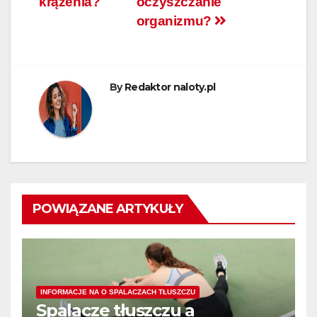
krążenia?
oczyszczanie
organizmu?
By
Redaktor naloty.pl
POWIĄZANE ARTYKUŁY
INFORMACJE NA O SPALACZACH TŁUSZCZU
Spalacze tłuszczu a