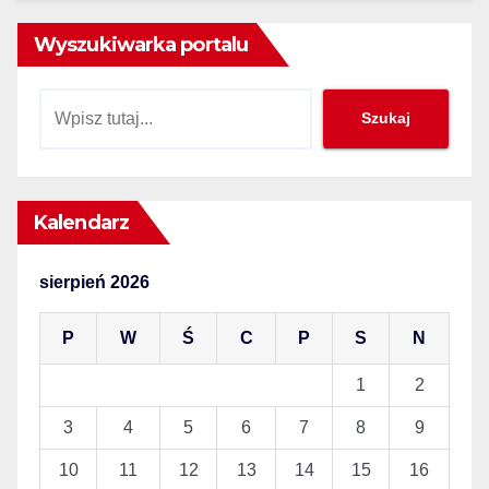
Wyszukiwarka portalu
Szukaj
Szukaj
Kalendarz
sierpień 2026
P
W
Ś
C
P
S
N
1
2
3
4
5
6
7
8
9
10
11
12
13
14
15
16