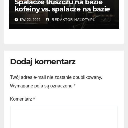
Spalacze tłuszczu na bazie
kofeiny vs. spalacze na bazie
termogeników – który typ
KW. 22, 2026
REDAKTOR NALOTY.PL
wybrać?
Dodaj komentarz
Twój adres e-mail nie zostanie opublikowany.
Wymagane pola są oznaczone
*
Komentarz
*