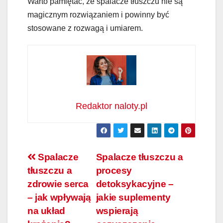
Warto pamiętać, że spalacze tłuszczu nie są
magicznym rozwiązaniem i powinny być
stosowane z rozwagą i umiarem.
Redaktor naloty.pl
Nawigacja
Spalacze
Spalacze tłuszczu a
tłuszczu a
procesy
wpisu
zdrowie serca
detoksykacyjne –
– jak wpływają
jakie suplementy
na układ
wspierają