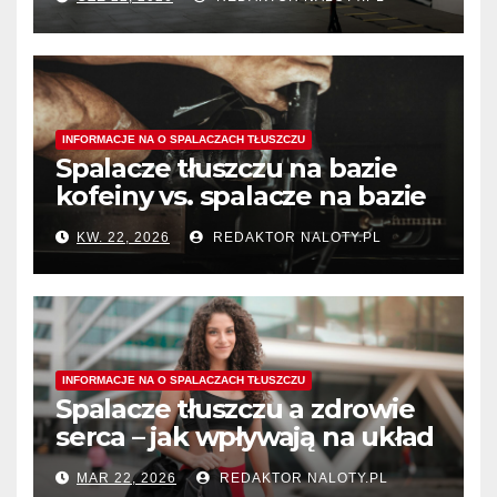
INFORMACJE NA O SPALACZACH TŁUSZCZU
Spalacze tłuszczu na bazie
kofeiny vs. spalacze na bazie
termogeników – który typ
KW. 22, 2026
REDAKTOR NALOTY.PL
wybrać?
INFORMACJE NA O SPALACZACH TŁUSZCZU
Spalacze tłuszczu a zdrowie
serca – jak wpływają na układ
krążenia?
MAR 22, 2026
REDAKTOR NALOTY.PL