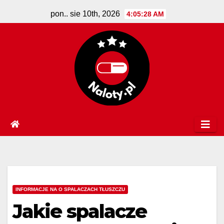
Skip
pon.. sie 10th, 2026
4:05:28 AM
to
content
INFORMACJE NA O SPALACZACH TŁUSZCZU
Jakie spalacze