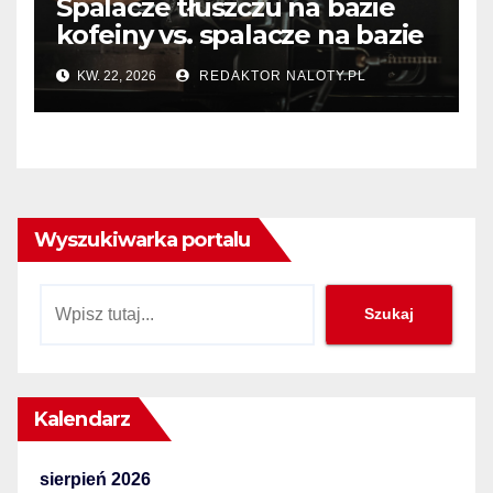
Spalacze tłuszczu na bazie
kofeiny vs. spalacze na bazie
termogeników – który typ
KW. 22, 2026
REDAKTOR NALOTY.PL
wybrać?
Wyszukiwarka portalu
Szukaj
Szukaj
Kalendarz
sierpień 2026