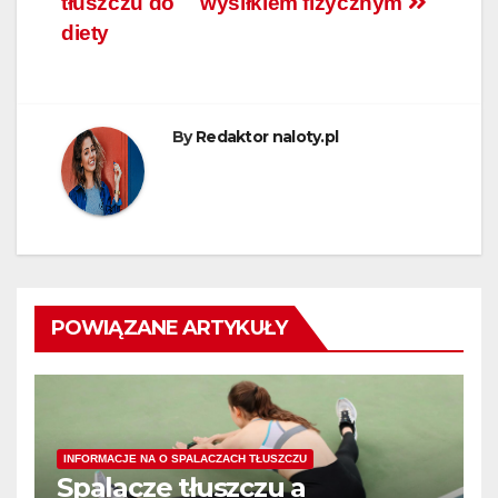
tłuszczu do
wysiłkiem fizycznym
diety
By
Redaktor naloty.pl
POWIĄZANE ARTYKUŁY
INFORMACJE NA O SPALACZACH TŁUSZCZU
Spalacze tłuszczu a