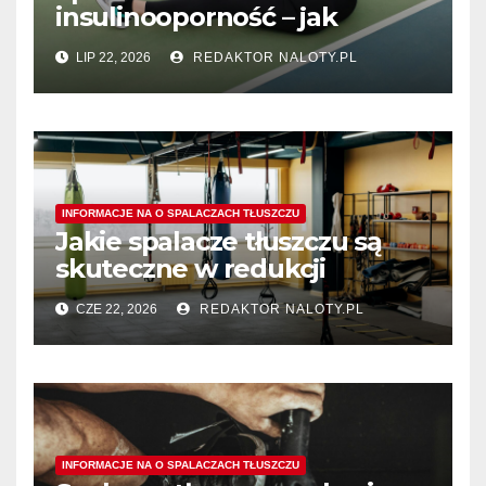
insulinooporność – jak
wspomagają procesy
LIP 22, 2026
REDAKTOR NALOTY.PL
spalania tłuszczu?
INFORMACJE NA O SPALACZACH TŁUSZCZU
Jakie spalacze tłuszczu są
skuteczne w redukcji
tłuszczu z okolic ud?
CZE 22, 2026
REDAKTOR NALOTY.PL
INFORMACJE NA O SPALACZACH TŁUSZCZU