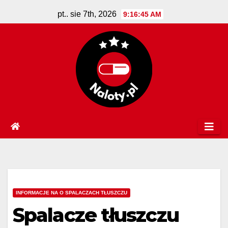
Skip
pt.. sie 7th, 2026
9:16:46 AM
to
content
INFORMACJE NA O SPALACZACH TŁUSZCZU
Spalacze tłuszczu