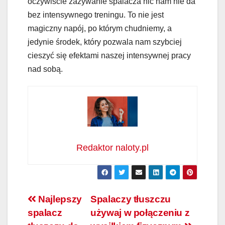
oczywiście zażywanie spalacza nic nam nie da
bez intensywnego treningu. To nie jest
magiczny napój, po którym chudniemy, a
jedynie środek, który pozwala nam szybciej
cieszyć się efektami naszej intensywnej pracy
nad sobą.
Redaktor naloty.pl
Nawigacja
Najlepszy
Spalaczy tłuszczu
spalacz
używaj w połączeniu z
wpisu