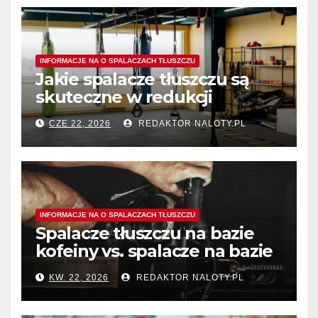
INFORMACJE NA O SPALACZACH TŁUSZCZU
Jakie spalacze tłuszczu są
skuteczne w redukcji
tłuszczu z okolic ud?
CZE 22, 2026
REDAKTOR NALOTY.PL
INFORMACJE NA O SPALACZACH TŁUSZCZU
Spalacze tłuszczu na bazie
kofeiny vs. spalacze na bazie
termogeników – który typ
KW. 22, 2026
REDAKTOR NALOTY.PL
wybrać?