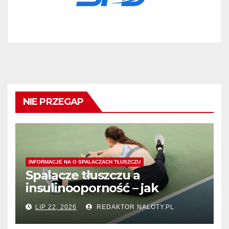
NIE PRZEGAP
INFORMACJE NA O SPALACZACH TŁUSZCZU
Spalacze tłuszczu a
insulinooporność – jak
wspomagają procesy
LIP 22, 2026
REDAKTOR NALOTY.PL
spalania tłuszczu?