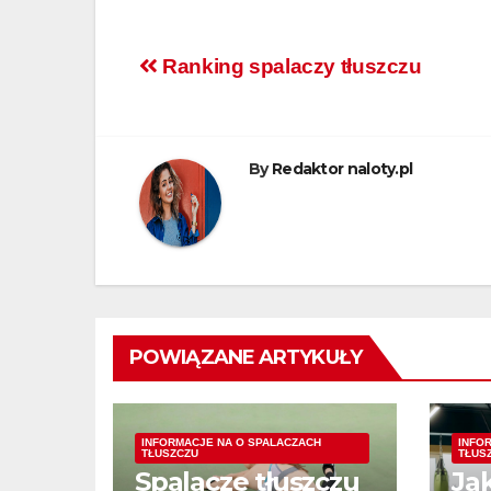
Nawigacja
Ranking spalaczy tłuszczu
wpisu
By
Redaktor naloty.pl
POWIĄZANE ARTYKUŁY
INFORMACJE NA O SPALACZACH
INFO
TŁUSZCZU
TŁUS
Spalacze tłuszczu
Ja