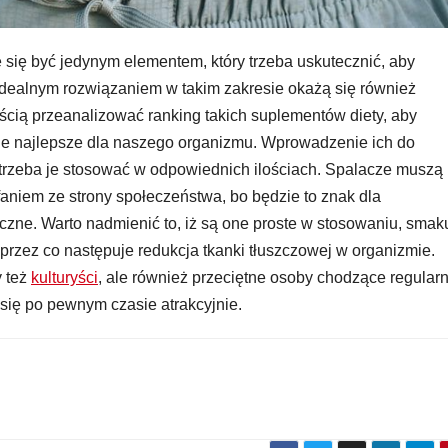
 się być jedynym elementem, który trzeba uskutecznić, aby
idealnym rozwiązaniem w takim zakresie okażą się również
ością przeanalizować ranking takich suplementów diety, aby
nie najlepsze dla naszego organizmu. Wprowadzenie ich do
k trzeba je stosować w odpowiednich ilościach. Spalacze muszą
aniem ze strony społeczeństwa, bo będzie to znak dla
czne. Warto nadmienić to, iż są one proste w stosowaniu, smak
 przez co następuje redukcja tkanki tłuszczowej w organizmie.
y też
kulturyści
, ale również przeciętne osoby chodzące regularn
 się po pewnym czasie atrakcyjnie.