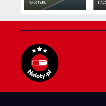
tłuszczu?
ok
NALOTY.PL
NALO