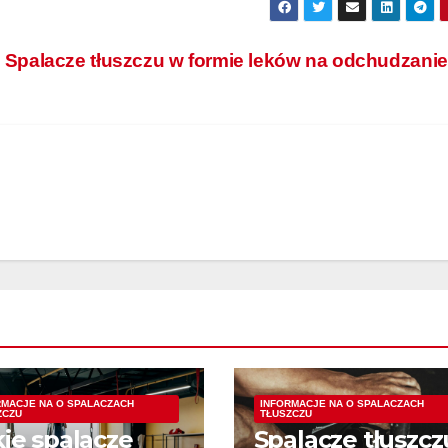
Spalacze tłuszczu w formie leków na odchudzani
RMACJE NA O SPALACZACH
INFORMACJE NA O SPALACZACH
ZCZU
TŁUSZCZU
kie spalacze
Spalacze tłuszcz