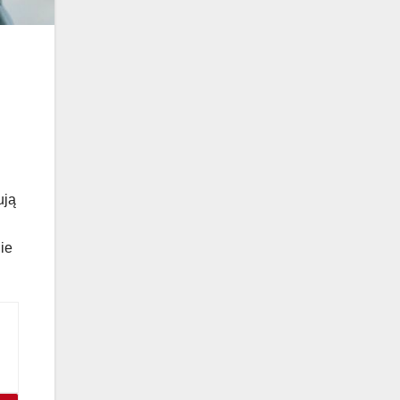
ują
ie