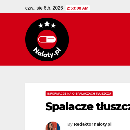
Skip
czw.. sie 6th, 2026
2:53:09 AM
to
content
INFORMACJE NA O SPALACZACH TŁUSZCZU
Spalacze tłuszc
By
Redaktor naloty.pl