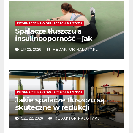
INFORMACJE NA O SPALACZACH TŁUSZCZU
Spalacze tłuszczu a
insulinooporność – jak
wspomagają procesy
LIP 22, 2026
REDAKTOR NALOTY.PL
spalania tłuszczu?
INFORMACJE NA O SPALACZACH TŁUSZCZU
Jakie spalacze tłuszczu są
skuteczne w redukcji
tłuszczu z okolic ud?
CZE 22, 2026
REDAKTOR NALOTY.PL