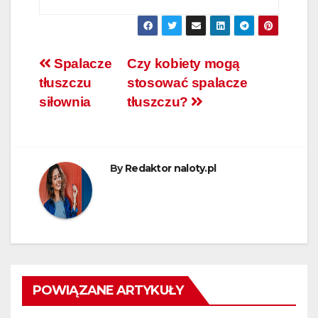
Nawigacja
Spalacze
Czy kobiety mogą
tłuszczu
stosować spalacze
wpisu
siłownia
tłuszczu?
By
Redaktor naloty.pl
POWIĄZANE ARTYKUŁY