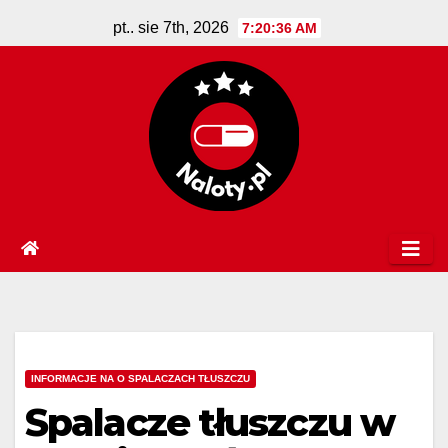
Skip
pt.. sie 7th, 2026
7:20:37 AM
to
content
INFORMACJE NA O SPALACZACH TŁUSZCZU
Spalacze tłuszczu w