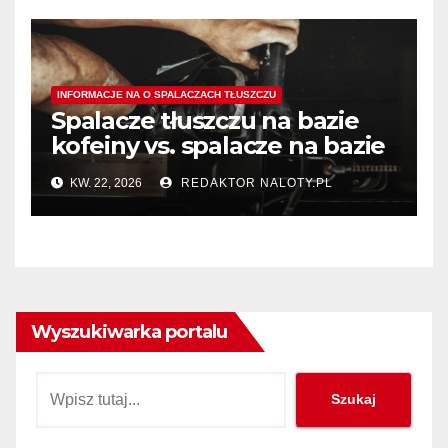
INFORMACJE NA O SPALACZACH TŁUSZCZU
Spalacze tłuszczu na bazie
kofeiny vs. spalacze na bazie
termogeników – który typ
KW. 22, 2026
REDAKTOR NALOTY.PL
wybrać?
Wyszukiwarka portalu
Szukaj
Szukaj