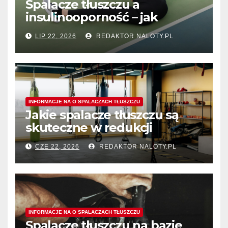
Spalacze tłuszczu a
insulinooporność – jak
wspomagają procesy
LIP 22, 2026
REDAKTOR NALOTY.PL
spalania tłuszczu?
INFORMACJE NA O SPALACZACH TŁUSZCZU
Jakie spalacze tłuszczu są
skuteczne w redukcji
tłuszczu z okolic ud?
CZE 22, 2026
REDAKTOR NALOTY.PL
INFORMACJE NA O SPALACZACH TŁUSZCZU
Spalacze tłuszczu na bazie