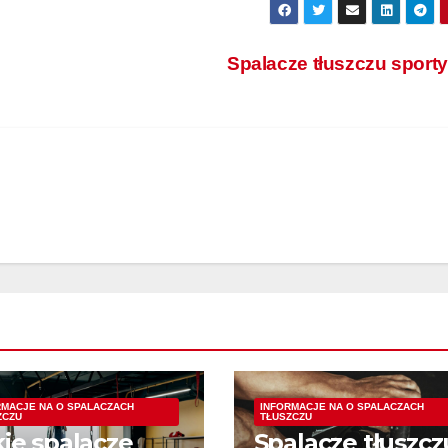
Spalacze tłuszczu sport
RMACJE NA O SPALACZACH
INFORMACJE NA O SPALACZACH
ZCZU
TŁUSZCZU
kie spalacze
Spalacze tłuszcz