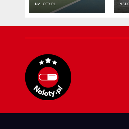
tłuszczu?
ok
NALOTY.PL
NALO