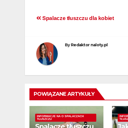
Nawigacja
Spalacze tłuszczu dla kobiet
wpisu
By
Redaktor naloty.pl
POWIĄZANE ARTYKUŁY
INFORMACJE NA O SPALACZACH
INFO
TŁUSZCZU
TŁUS
Spalacze tłuszczu
Ja