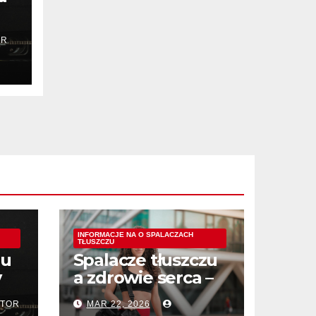
OR
ć?
INFORMACJE NA O SPALACZACH
TŁUSZCZU
zu
Spalacze tłuszczu
y
a zdrowie serca –
jak wpływają na
TOR
MAR 22, 2026
układ krążenia?