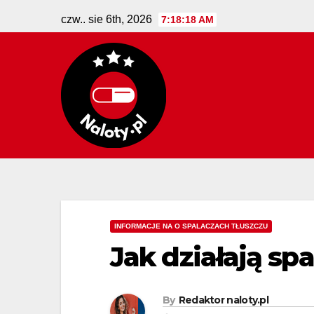
Skip
czw.. sie 6th, 2026
7:18:19 AM
to
content
INFORMACJE NA O SPALACZACH TŁUSZCZU
Jak działają sp
By
Redaktor naloty.pl